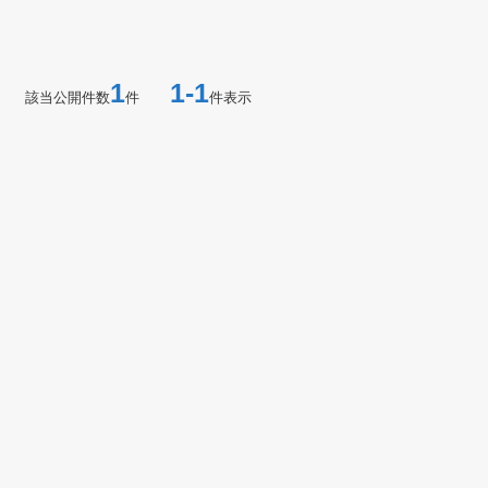
1
1-1
該当公開件数
件
件表示