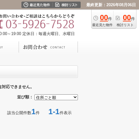
最終更新：2026年08月06日
00
00
件
件
最近見た物件
検討リスト
00～19:00
定休日：毎週火曜日、水曜日
は対応できません。
並び順：
1
1-1
該当公開件数
件
件表示