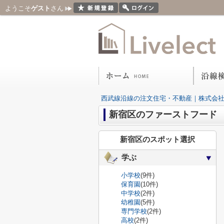
ようこそ
ゲスト
さん
西武線沿線の注文住宅・不動産｜株式会
新宿区のファーストフード
新宿区のスポット選択
学ぶ
小学校
(9件)
保育園
(10件)
中学校
(2件)
幼稚園
(5件)
専門学校
(2件)
高校
(2件)