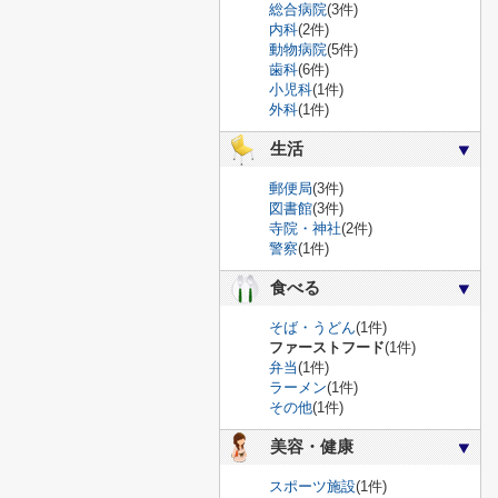
総合病院
(3件)
内科
(2件)
動物病院
(5件)
歯科
(6件)
小児科
(1件)
外科
(1件)
生活
郵便局
(3件)
図書館
(3件)
寺院・神社
(2件)
警察
(1件)
食べる
そば・うどん
(1件)
ファーストフード
(1件)
弁当
(1件)
ラーメン
(1件)
その他
(1件)
美容・健康
スポーツ施設
(1件)