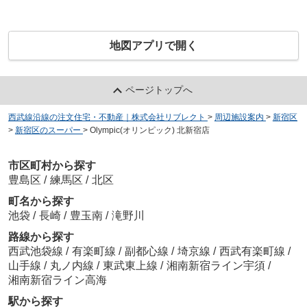
地図アプリで開く
ページトップへ
西武線沿線の注文住宅・不動産｜株式会社リブレクト
>
周辺施設案内
>
新宿区
>
新宿区のスーパー
>
Olympic(オリンピック) 北新宿店
市区町村から探す
豊島区
/
練馬区
/
北区
町名から探す
池袋
/
長崎
/
豊玉南
/
滝野川
路線から探す
西武池袋線
/
有楽町線
/
副都心線
/
埼京線
/
西武有楽町線
/
山手線
/
丸ノ内線
/
東武東上線
/
湘南新宿ライン宇須
/
湘南新宿ライン高海
駅から探す