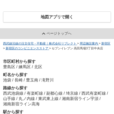
地図アプリで開く
ページトップへ
西武線沿線の注文住宅・不動産｜株式会社リブレクト
>
周辺施設案内
>
新宿区
>
新宿区のコンビニエンスストア
>
セブンイレブン 高田馬場3丁目中央店
市区町村から探す
豊島区
/
練馬区
/
北区
町名から探す
池袋
/
長崎
/
豊玉南
/
滝野川
路線から探す
西武池袋線
/
有楽町線
/
副都心線
/
埼京線
/
西武有楽町線
/
山手線
/
丸ノ内線
/
東武東上線
/
湘南新宿ライン宇須
/
湘南新宿ライン高海
駅から探す