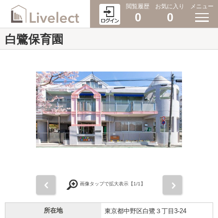
閲覧履歴
お気に入り
メニュー
0
0
白鷺保育園
前
次
画像タップで拡大表示【
1
/1】
所在地
東京都中野区白鷺３丁目3-24