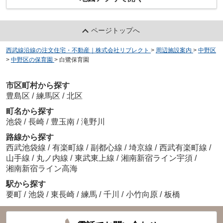
ページトップへ
西武線沿線の注文住宅・不動産｜株式会社リブレクト
>
周辺施設案内
>
中野区
>
中野区の保育園
>
白鷺保育園
市区町村から探す
豊島区
/
練馬区
/
北区
町名から探す
池袋
/
長崎
/
豊玉南
/
滝野川
路線から探す
西武池袋線
/
有楽町線
/
副都心線
/
埼京線
/
西武有楽町線
/
山手線
/
丸ノ内線
/
東武東上線
/
湘南新宿ライン宇須
/
湘南新宿ライン高海
駅から探す
要町
/
池袋
/
東長崎
/
練馬
/
千川
/
小竹向原
/
板橋