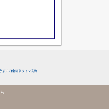
宇須
/
湘南新宿ライン高海
なら