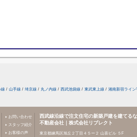
心線
/
山手線
/
埼京線
/
丸ノ内線
/
西武池袋線
/
東武東上線
/
湘南新宿ライン
西武線沿線で注文住宅の新築戸建を建てる
お問い合わせ
不動産会社｜株式会社リブレクト
スタッフ紹介
お客様の声
東京都練馬区旭丘２丁目４５ー２ 山喜ビル ５F