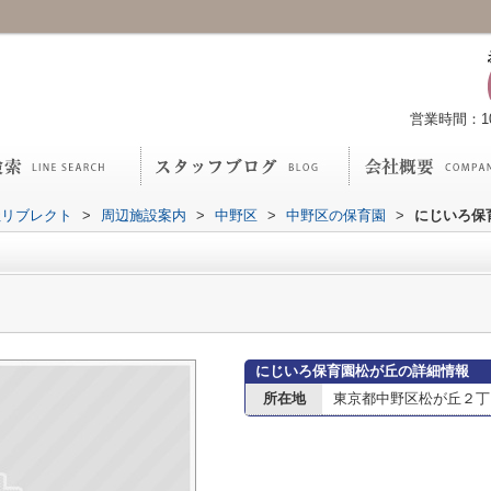
営業時間：10:
社リブレクト
>
周辺施設案内
>
中野区
>
中野区の保育園
>
にじいろ保
にじいろ保育園松が丘の詳細情報
所在地
東京都中野区松が丘２丁目