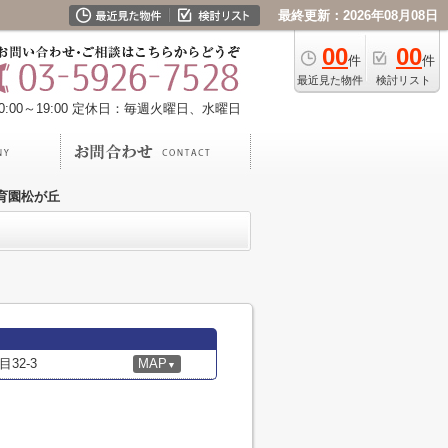
最終更新：2026年08月08日
00
00
件
件
最近見た物件
検討リスト
00～19:00
定休日：毎週火曜日、水曜日
育園松が丘
32-3
MAP
▼