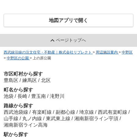
地図アプリで開く
ページトップへ
西武線沿線の注文住宅・不動産｜株式会社リブレクト
>
周辺施設案内
>
中野区
>
中野区の公園
>
上の原公園
市区町村から探す
豊島区
/
練馬区
/
北区
町名から探す
池袋
/
長崎
/
豊玉南
/
滝野川
路線から探す
西武池袋線
/
有楽町線
/
副都心線
/
埼京線
/
西武有楽町線
/
山手線
/
丸ノ内線
/
東武東上線
/
湘南新宿ライン宇須
/
湘南新宿ライン高海
駅から探す