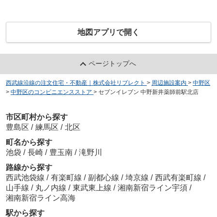
地図アプリで開く
ページトップへ
西武線沿線の注文住宅・不動産｜株式会社リブレクト
>
周辺施設案内
>
中野区
>
中野区のコンビニエンスストア
>
セブンイレブン 中野新井薬師前駅北店
市区町村から探す
豊島区
/
練馬区
/
北区
町名から探す
池袋
/
長崎
/
豊玉南
/
滝野川
路線から探す
西武池袋線
/
有楽町線
/
副都心線
/
埼京線
/
西武有楽町線
/
山手線
/
丸ノ内線
/
東武東上線
/
湘南新宿ライン宇須
/
湘南新宿ライン高海
駅から探す