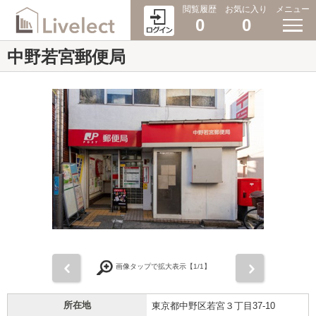
閲覧履歴
お気に入り
メニュー
0
0
中野若宮郵便局
前
次
画像タップで拡大表示【
1
/1】
所在地
東京都中野区若宮３丁目37-10