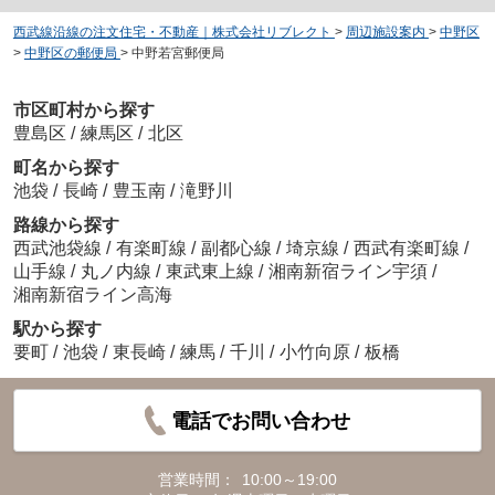
西武線沿線の注文住宅・不動産｜株式会社リブレクト
>
周辺施設案内
>
中野区
>
中野区の郵便局
>
中野若宮郵便局
市区町村から探す
豊島区
/
練馬区
/
北区
町名から探す
池袋
/
長崎
/
豊玉南
/
滝野川
路線から探す
西武池袋線
/
有楽町線
/
副都心線
/
埼京線
/
西武有楽町線
/
山手線
/
丸ノ内線
/
東武東上線
/
湘南新宿ライン宇須
/
湘南新宿ライン高海
駅から探す
要町
/
池袋
/
東長崎
/
練馬
/
千川
/
小竹向原
/
板橋
電話でお問い合わせ
営業時間：
10:00～19:00