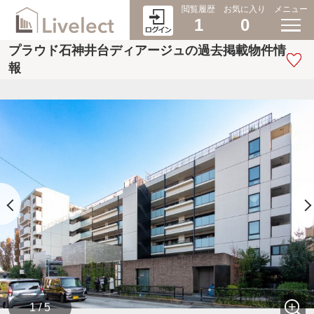
閲覧履歴
お気に入り
メニュー
1
0
プラウド石神井台ディアージュの過去掲載物件情
報
1 / 5