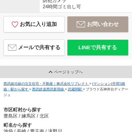
防犯カメラ
24時間ゴミ出し可
お気に入り追加
お問い合わせ
メールで共有する
LINEで共有する
ページトップへ
西武線沿線の注文住宅・不動産｜株式会社リブレクト
>
(マンション(売買))路
線・駅から探す
>
西武鉄道西武新宿線
>
武蔵関駅
>
プラウド石神井台ディアー
ジュ
市区町村から探す
豊島区
/
練馬区
/
北区
町名から探す
池袋
/
長崎
/
豊玉南
/
滝野川