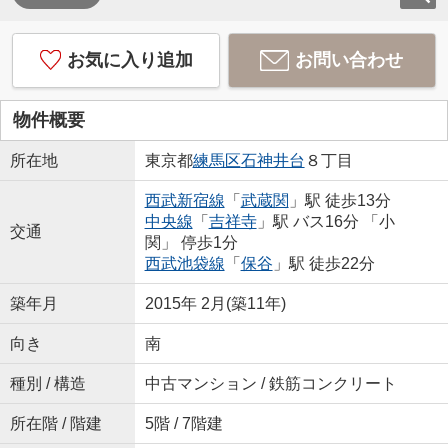
お気に入り追加
お問い合わせ
物件概要
所在地
東京都
練馬区
石神井台
８丁目
西武新宿線
「
武蔵関
」駅 徒歩13分
中央線
「
吉祥寺
」駅 バス16分 「小
交通
関」 停歩1分
西武池袋線
「
保谷
」駅 徒歩22分
築年月
2015年 2月(築11年)
向き
南
種別 / 構造
中古マンション / 鉄筋コンクリート
所在階 / 階建
5階 / 7階建