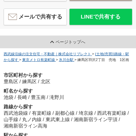
メールで共有する
LINEで共有する
ページトップへ
西武線沿線の注文住宅・不動産｜株式会社リブレクト
>
(土地(売買))路線・駅
から探す
>
東京メトロ有楽町線
>
氷川台駅
>
練馬区羽沢2丁目 売地 1区画
市区町村から探す
豊島区
/
練馬区
/
北区
町名から探す
池袋
/
長崎
/
豊玉南
/
滝野川
路線から探す
西武池袋線
/
有楽町線
/
副都心線
/
埼京線
/
西武有楽町線
/
山手線
/
丸ノ内線
/
東武東上線
/
湘南新宿ライン宇須
/
湘南新宿ライン高海
駅から探す