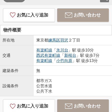
お気に入り追加
お問い合わせ
物件概要
所在地
東京都
練馬区
羽沢
２丁目
有楽町線
「
氷川台
」駅 徒歩10分
交通
西武有楽町線
「
新桜台
」駅 徒歩7分
有楽町線
「
小竹向原
」駅 徒歩13分
建築条件
無
都市ガス
設備条件
公営水道
公共下水
お気に入り追加
お問い合わせ