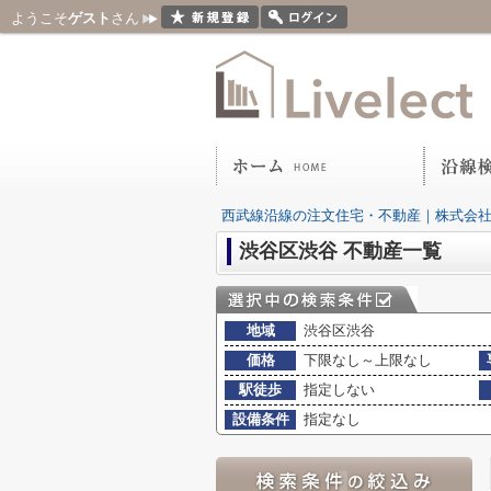
ようこそ
ゲスト
さん
西武線沿線の注文住宅・不動産｜株式会
渋谷区渋谷 不動産一覧
地域
渋谷区渋谷
価格
下限なし～上限なし
駅徒歩
指定しない
設備条件
指定なし