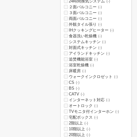
24時間換気システム
(-)
２面バルコニー
(-)
３面バルコニー
(-)
両面バルコニー
(-)
外観タイル張り
(-)
IHクッキングヒーター
(-)
食器洗い乾燥機
(-)
システムキッチン
(-)
対面式キッチン
(-)
アイランドキッチン
(-)
追焚機能浴室
(-)
浴室乾燥機
(-)
床暖房
(-)
ウォークインクロゼット
(-)
CS
(-)
BS
(-)
CATV
(-)
インターネット対応
(-)
オートロック
(-)
TVモニタ付インターホン
(-)
宅配ボックス
(-)
2階以上
(-)
10階以上
(-)
20階以上
(-)