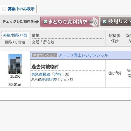
募集中のみ表示
外観
/
間取り図
価格
駅徒歩
築
停歩
交通 / 所在地
間取り/面積
アトラス青山レジデンシャル
中古マンション
過去掲載物件
築
徒歩8分
東急東横線
「
渋谷
」駅
3LDK
東京都
渋谷区
渋谷
２丁目5-12
80.01㎡