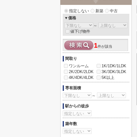
指定しない
新築
中古
▼価格
～
値下げ物件
1
件が該当
間取り
ワンルーム
1K/1DK/1LDK
2K/2DK/2LDK
3K/3DK/3LDK
4K/4DK/4LDK
5K以上
専有面積
～
駅からの徒歩
築年数