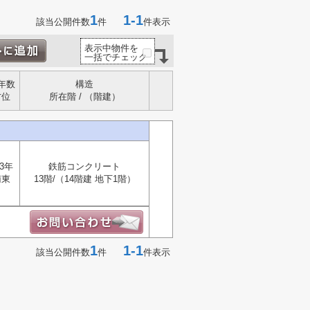
1
1-1
該当公開件数
件
件表示
表示中物件を
一括でチェック
年数
構造
方位
所在階 / （階建）
3年
鉄筋コンクリート
南東
13階/（14階建 地下1階）
1
1-1
該当公開件数
件
件表示