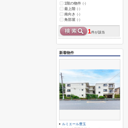
1階の物件
(-)
最上階
(-)
南向き
(-)
角部屋
(-)
1
件が該当
新着物件
ルミエール豊玉