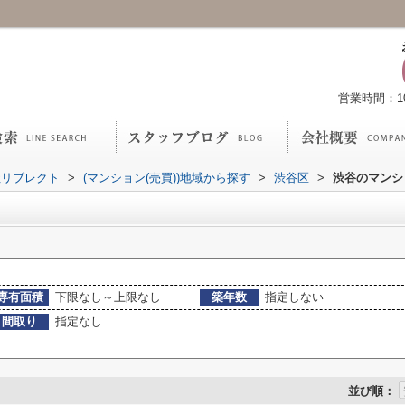
営業時間：10:
社リブレクト
>
(マンション(売買))地域から探す
>
渋谷区
>
渋谷のマンシ
専有面積
下限なし～上限なし
築年数
指定しない
間取り
指定なし
並び順：