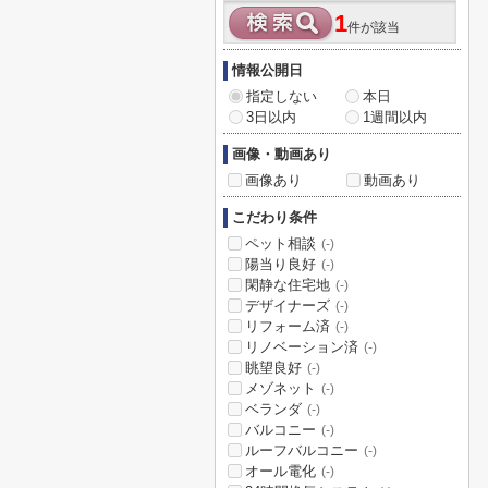
1
件が該当
情報公開日
指定しない
本日
3日以内
1週間以内
画像・動画あり
画像あり
動画あり
こだわり条件
ペット相談
(-)
陽当り良好
(-)
閑静な住宅地
(-)
デザイナーズ
(-)
リフォーム済
(-)
リノベーション済
(-)
眺望良好
(-)
メゾネット
(-)
ベランダ
(-)
バルコニー
(-)
ルーフバルコニー
(-)
オール電化
(-)