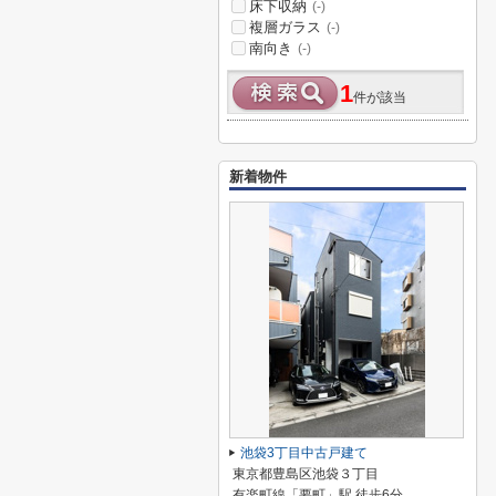
床下収納
(-)
複層ガラス
(-)
南向き
(-)
1
件が該当
新着物件
池袋3丁目中古戸建て
東京都豊島区池袋３丁目
有楽町線「要町」駅 徒歩6分