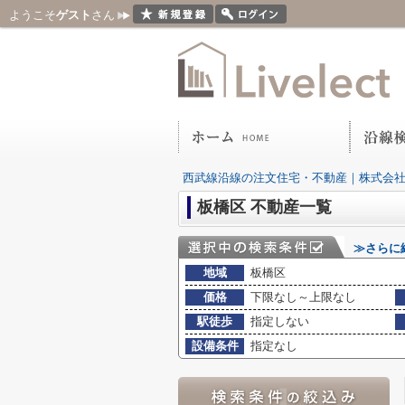
ようこそ
ゲスト
さん
西武線沿線の注文住宅・不動産｜株式会
板橋区 不動産一覧
≫さらに
地域
板橋区
価格
下限なし～上限なし
駅徒歩
指定しない
設備条件
指定なし