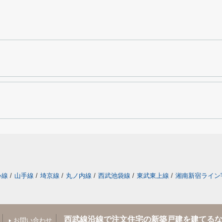
心線
/
山手線
/
埼京線
/
丸ノ内線
/
西武池袋線
/
東武東上線
/
湘南新宿ライン
西武線沿線で注文住宅の新築戸建を建てる
お問い合わせ