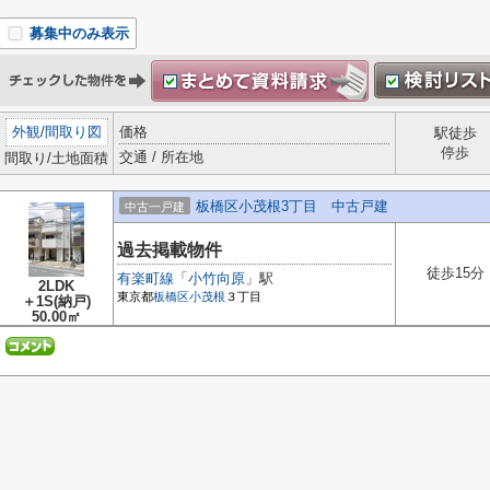
募集中のみ表示
外観
/
間取り図
価格
駅徒歩
停歩
交通 / 所在地
間取り/土地面積
板橋区小茂根3丁目 中古戸建
中古一戸建
過去掲載物件
徒歩15分
有楽町線
「
小竹向原
」駅
2LDK
東京都
板橋区
小茂根
３丁目
＋1S(納戸)
50.00㎡