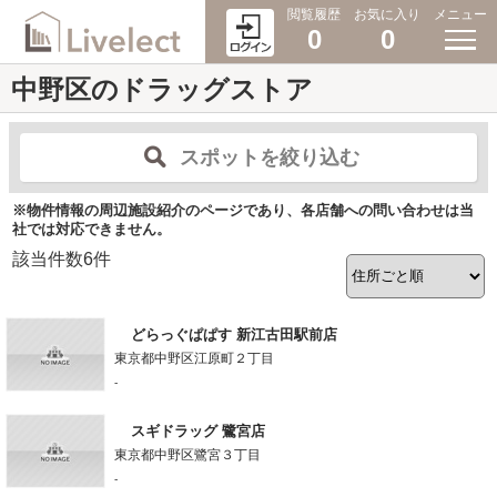
閲覧履歴
お気に入り
メニュー
0
0
中野区のドラッグストア
スポットを絞り込む
※物件情報の周辺施設紹介のページであり、各店舗への問い合わせは当
社では対応できません。
該当件数
6
件
どらっぐぱぱす 新江古田駅前店
東京都中野区江原町２丁目
-
スギドラッグ 鷺宮店
東京都中野区鷺宮３丁目
-