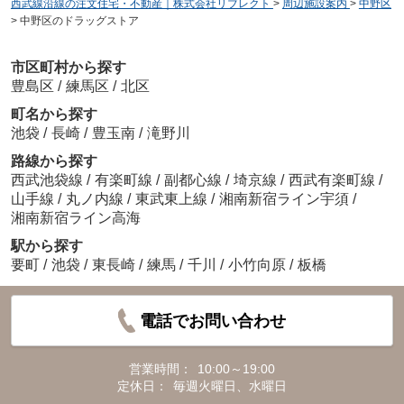
西武線沿線の注文住宅・不動産｜株式会社リブレクト
>
周辺施設案内
>
中野区
>
中野区のドラッグストア
市区町村から探す
豊島区
/
練馬区
/
北区
町名から探す
池袋
/
長崎
/
豊玉南
/
滝野川
路線から探す
西武池袋線
/
有楽町線
/
副都心線
/
埼京線
/
西武有楽町線
/
山手線
/
丸ノ内線
/
東武東上線
/
湘南新宿ライン宇須
/
湘南新宿ライン高海
駅から探す
要町
/
池袋
/
東長崎
/
練馬
/
千川
/
小竹向原
/
板橋
電話でお問い合わせ
営業時間：
10:00～19:00
定休日：
毎週火曜日、水曜日