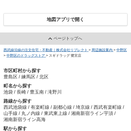
地図アプリで開く
ページトップへ
西武線沿線の注文住宅・不動産｜株式会社リブレクト
>
周辺施設案内
>
中野区
>
中野区のドラッグストア
>
スギドラッグ 鷺宮店
市区町村から探す
豊島区
/
練馬区
/
北区
町名から探す
池袋
/
長崎
/
豊玉南
/
滝野川
路線から探す
西武池袋線
/
有楽町線
/
副都心線
/
埼京線
/
西武有楽町線
/
山手線
/
丸ノ内線
/
東武東上線
/
湘南新宿ライン宇須
/
湘南新宿ライン高海
駅から探す