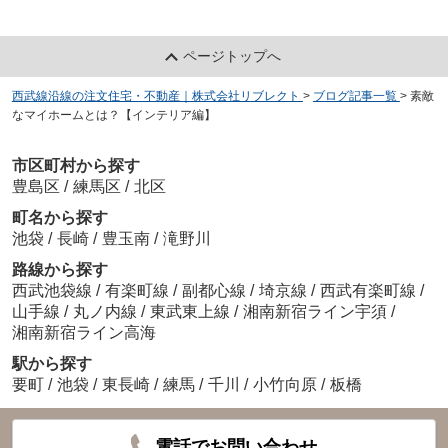
ページトップへ
西武線沿線の注文住宅・不動産｜株式会社リブレクト
>
ブログ記事一覧
>
素敵
なマイホームとは？【インテリア編】
市区町村から探す
豊島区
/
練馬区
/
北区
町名から探す
池袋
/
長崎
/
豊玉南
/
滝野川
路線から探す
西武池袋線
/
有楽町線
/
副都心線
/
埼京線
/
西武有楽町線
/
山手線
/
丸ノ内線
/
東武東上線
/
湘南新宿ライン宇須
/
湘南新宿ライン高海
駅から探す
要町
/
池袋
/
東長崎
/
練馬
/
千川
/
小竹向原
/
板橋
電話でお問い合わせ