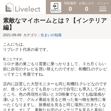
閲覧履歴
お気に入り
メニュー
0
0
素敵なマイホームとは？【インテリア
編】
2021-09-09
カテゴリ：
住まいの知識
こんにちは。
リブレクト代表の崔です。
私ごとですが、
コロナ過の巣ごもり需要に乗っかりまして、３カ月くらい
前に自宅のテレビを買い替えたのですが、有機ELのテレビ
ってすごく奇麗ですね。
店内に設置した大型モニターも同じ有機ELテレビなのです
が、使ってみてとても良かったので自宅にも導入してみた
ところ、色の再現性が高いと３D映像でなくても臨場感が
凄いようで、グルメ番組を見ると映った食べ物を無性に食
べたくなりますし、旅番組を見ると同じ場所に行きたくな
ります。そして、素敵なお宅のインテリアを見ると真似し